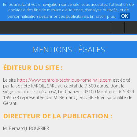
En poursuivant votre navigation sur ce site, vous acceptez l'utilisation de
cookies à des fins de mesure d'audience, d'analyse du trafic, et de
OK
personnalisation des annonces publicitaires.
En savoir plus.
Accueil
Aide
Mentions légales
MENTIONS LÉGALES
ÉDITEUR DU SITE :
Le site
https://www.controle-technique-romainville.com
est édité
par la société KAROIL, SARL au capital de 7 500 euros, dont le
siège social est situé au 67, bd Chanzy – 93100 Montreuil, RCS 329
199 533 représentée par M. Bernard J. BOURRIER en sa qualité de
Gérant.
DIRECTEUR DE LA PUBLICATION :
M. Bernard J. BOURRIER